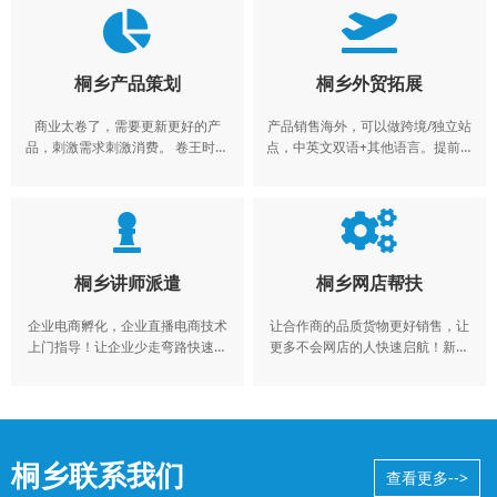
桐乡产品策划
桐乡外贸拓展
商业太卷了，需要更新更好的产
产品销售海外，可以做跨境/独立站
品，刺激需求刺激消费。 卷王时代
点，中英文双语+其他语言。提前布
来临，拳头产品才是工厂的王道！
局海外市场。
桐乡讲师派遣
桐乡网店帮扶
企业电商孵化，企业直播电商技术
让合作商的品质货物更好销售，让
上门指导！让企业少走弯路快速上
更多不会网店的人快速启航！新手
轨！
小白必看的快速启航！
桐乡联系我们
查看更多-->