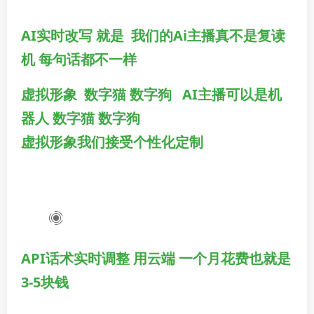
AI实时改写 就是 我们的Ai主播真不是复读
机 每句话都不一样
虚拟形象 数字猫 数字狗 AI主播可以是机
器人 数字猫 数字狗
虚拟形象我们接受个性化定制
API话术实时调整 用云端 一个月花费也就是
3-5块钱