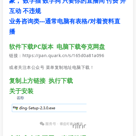
象， 数字猫 数字狗 只要你的直播间 付费 并
互动 不违规
业务咨询类---通常电脑有表格/对着资料直
播
软件下载PC版本 电脑下载夸克网盘
链接：https://pan.quark.cn/s/165d0a81a096
或者关注本公众号 菜单复制地址电脑下载！
复制上方链接 执行下载
关于安装