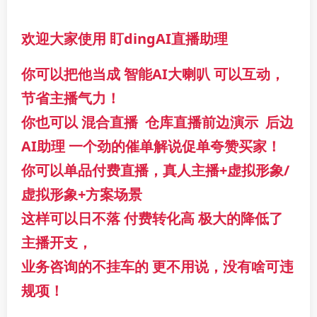
欢迎大家使用 盯dingAI直播助理
你可以把他当成 智能AI大喇叭 可以互动，
节省主播气力！
你也可以 混合直播 仓库直播前边演示 后边
AI助理 一个劲的催单解说促单夸赞买家！
你可以单品付费直播，真人主播+虚拟形象/
虚拟形象+方案场景
这样可以日不落 付费转化高 极大的降低了
主播开支，
业务咨询的不挂车的 更不用说，没有啥可违
规项！