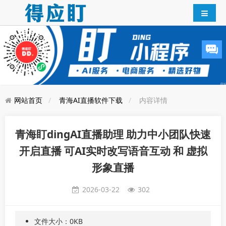
网站首页
青海AI直播软件下载
内容详情
青海盯dingAI直播助理 助力中小团队快速
开启直播 可AI实时改写语音互动 和 虚拟
形象直播
2026-03-22
302
文件大小：0KB