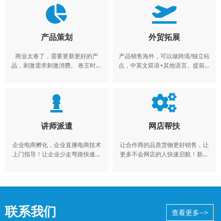
产品策划
外贸拓展
商业太卷了，需要更新更好的产
产品销售海外，可以做跨境/独立站
品，刺激需求刺激消费。 卷王时代
点，中英文双语+其他语言。提前布
来临，拳头产品才是工厂的王道！
局海外市场。
讲师派遣
网店帮扶
企业电商孵化，企业直播电商技术
让合作商的品质货物更好销售，让
上门指导！让企业少走弯路快速上
更多不会网店的人快速启航！新手
轨！
小白必看的快速启航！
联系我们
查看更多-->